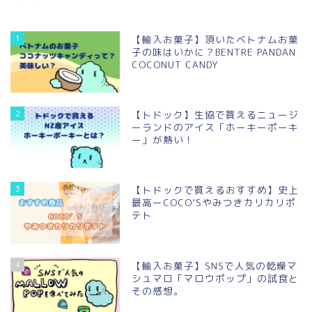
1
【輸入お菓子】頂いたベトナムお菓
子の味はいかに？BENTRE PANDAN
COCONUT CANDY
2
【トドック】生協で買えるニュージ
ーランドのアイス「ホーキーポーキ
ー」が熱い！
3
【トドックで買えるおすすめ】史上
最高ーCOCO’Sやみつきカリカリポ
テト
4
【輸入お菓子】SNSで人気の乾燥マ
シュマロ「マロウポップ」の試食と
その感想。