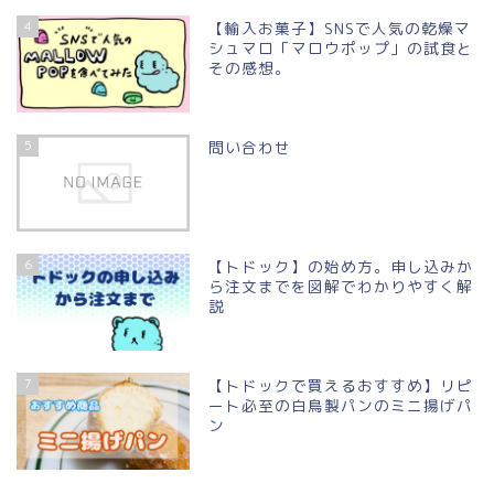
4
【輸入お菓子】SNSで人気の乾燥マ
シュマロ「マロウポップ」の試食と
その感想。
5
問い合わせ
6
【トドック】の始め方。申し込みか
ら注文までを図解でわかりやすく解
説
7
【トドックで買えるおすすめ】リピ
ート必至の白鳥製パンのミニ揚げパ
ン