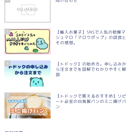
問い合わせ
5
【輸入お菓子】SNSで人気の乾燥マ
シュマロ「マロウポップ」の試食と
その感想。
6
【トドック】の始め方。申し込みか
ら注文までを図解でわかりやすく解
説
7
【トドックで買えるおすすめ】リピ
ート必至の白鳥製パンのミニ揚げパ
ン