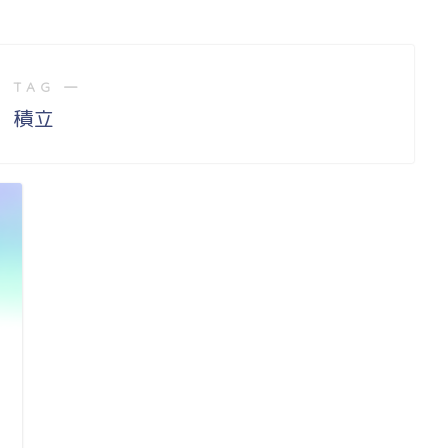
 TAG ―
積立