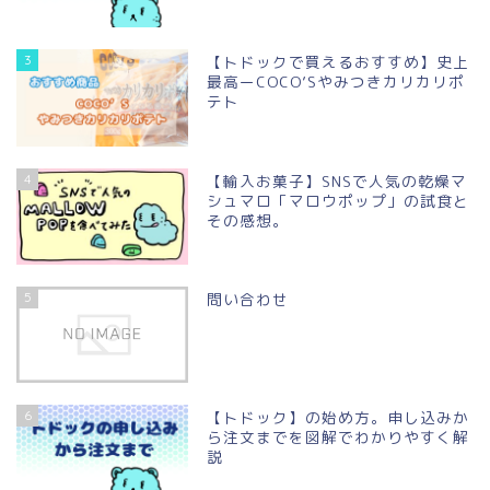
3
【トドックで買えるおすすめ】史上
最高ーCOCO’Sやみつきカリカリポ
テト
4
【輸入お菓子】SNSで人気の乾燥マ
シュマロ「マロウポップ」の試食と
その感想。
5
問い合わせ
6
【トドック】の始め方。申し込みか
ら注文までを図解でわかりやすく解
説