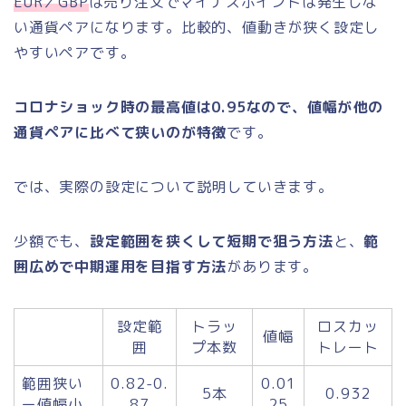
EUR／GBP
は売り注文でマイナスポイントは発生しな
い通貨ペアになります。比較的、値動きが狭く設定し
やすいペアです。
コロナショック時の最高値は0.95なので、値幅が他の
通貨ペアに比べて狭いのが特徴
です。
では、実際の設定について説明していきます。
少額でも、
設定範囲を狭くして短期で狙う方法
と、
範
囲広めで中期運用を目指す方法
があります。
設定範
トラッ
ロスカッ
値幅
囲
プ本数
トレート
範囲狭い
0.82-0.
0.01
5本
0.932
ー値幅小
87
25