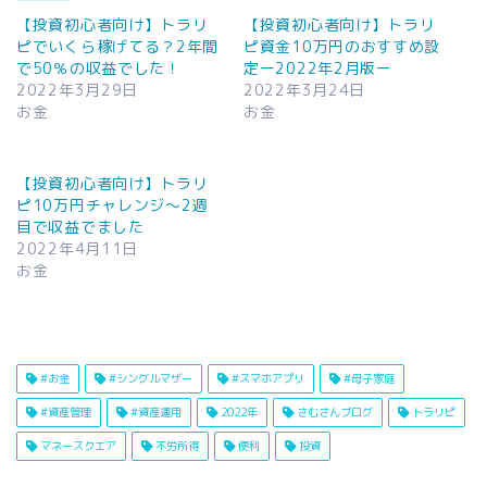
【投資初心者向け】トラリ
【投資初心者向け】トラリ
ピでいくら稼げてる？2年間
ピ資金10万円のおすすめ設
で50％の収益でした！
定ー2022年2月版ー
2022年3月29日
2022年3月24日
お金
お金
【投資初心者向け】トラリ
ピ10万円チャレンジ～2週
目で収益でました
2022年4月11日
お金
#お金
#シングルマザー
#スマホアプリ
#母子家庭
#資産管理
#資産運用
2022年
さむさんブログ
トラリピ
マネースクエア
不労所得
便利
投資